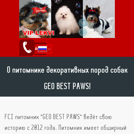
Перейти к контенту
Пропустить меню
Русский
ქართული
English
О питомнике декоративных пород собак
GEO BEST PAWS!
FCI питомник "GEO BEST PAWS" ведёт свою
историю с 2012 года.
Питомник имеет обширный